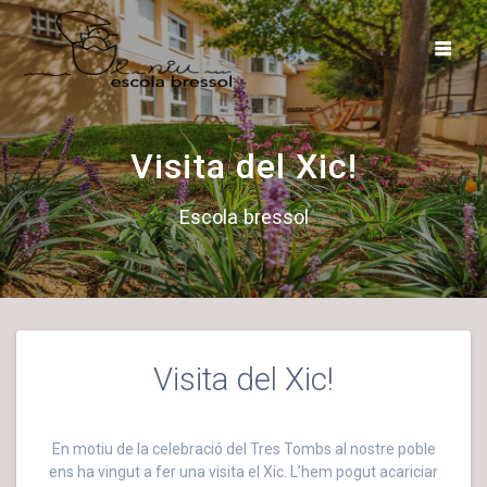
Skip
to
content
Visita del Xic!
Escola bressol
Visita del Xic!
En motiu de la celebració del Tres Tombs al nostre poble
ens ha vingut a fer una visita el Xic. L’hem pogut acariciar