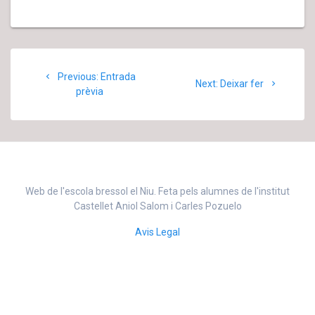
Navegació
Previous:
Previous
Entrada
d'entrades
Next:
Next
Deixar fer
prèvia
post:
post:
Web de l'escola bressol el Niu. Feta pels alumnes de l'institut
Castellet Aniol Salom i Carles Pozuelo
Avis Legal