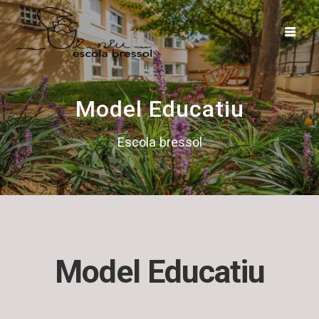
Skip
to
content
Model Educatiu
Escola bressol
Model Educatiu