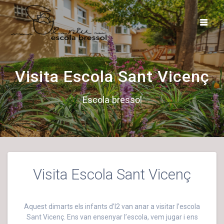
Skip
to
content
Visita Escola Sant Vicenç
Escola bressol
Visita Escola Sant Vicenç
Aquest dimarts els infants d’I2 van anar a visitar l’escola
Sant Vicenç. Ens van ensenyar l’escola, vem jugar i ens